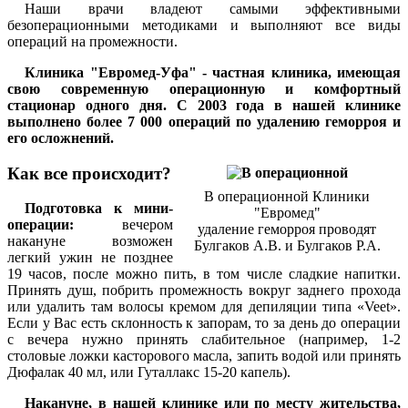
Наши врачи владеют самыми эффективными
безоперационными методиками и выполняют все виды
операций на промежности.
Клиника "Евромед-Уфа" - частная клиника, имеющая
свою современную операционную и комфортный
стационар одного дня. С 2003 года в нашей клинике
выполнено более 7 000 операций по удалению геморроя и
его осложнений.
Как все происходит?
В операционной Клиники
Подготовка к мини-
"Евромед"
операции:
вечером
удаление геморроя проводят
накануне возможен
Булгаков А.В. и Булгаков Р.А.
легкий ужин не позднее
19 часов, после можно пить, в том числе сладкие напитки.
Принять душ, побрить промежность вокруг заднего прохода
или удалить там волосы кремом для депиляции типа «Veet».
Если у Вас есть склонность к запорам, то за день до операции
с вечера нужно принять слабительное (например, 1-2
столовые ложки касторового масла, запить водой или принять
Дюфалак 40 мл, или Гуталлакс 15-20 капель).
Накануне, в нашей клинике или по месту жительства,