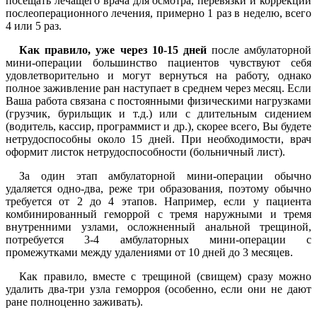
посещать лечащего врача для осмотра, перевязки и коррекции
послеоперационного лечения, примерно 1 раз в неделю, всего
4 или 5 раз.
Как правило, уже через 10-15 дней
после амбулаторной
мини-операции большинство пациентов чувствуют себя
удовлетворительно и могут вернуться на работу, однако
полное заживление ран наступает в среднем через месяц. Если
Ваша работа связана с постоянными физическими нагрузками
(грузчик, бурильщик и т.д.) или с длительным сидением
(водитель, кассир, программист и др.), скорее всего, Вы будете
нетрудоспособны около 15 дней. При необходимости, врач
оформит листок нетрудоспособности (больничный лист).
За один этап амбулаторной мини-операции обычно
удаляется одно-два, реже три образования, поэтому обычно
требуется от 2 до 4 этапов. Например, если у пациента
комбинированный геморрой с тремя наружными и тремя
внутренними узлами, осложненный анальной трещиной,
потребуется 3-4 амбулаторных мини-операции с
промежутками между удалениями от 10 дней до 3 месяцев.
Как правило, вместе с трещиной (свищем) сразу можно
удалить два-три узла геморроя (особенно, если они не дают
ране полноценно заживать).