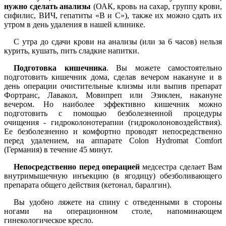
нужно сделать анализы
(ОАК, кровь на сахар, группу крови,
сифилис, ВИЧ, гепатиты «В и С»), также их можно сдать их
утром в день удаления в нашей клинике.
С утра до сдачи крови на анализы (или за 6 часов) нельзя
курить, кушать, пить сладкие напитки.
Подготовка кишечника
. Вы можете самостоятельно
подготовить кишечник дома, сделав вечером накануне и в
день операции очистительные клизмы или выпив препарат
Фортранс, Лавакол, Мовипреп или Эзиклен, накануне
вечером. Но наиболее эффективно кишечник можно
подготовить с помощью безболезненной процедуры
очищения - гидроколонотерапии (гидроколоновоздействия).
Ее безболезненно и комфортно проводят непосредственно
перед удалением, на аппарате Colon Hydromat Comfort
(Германия) в течение 45 минут.
Непосредственно перед операцией
медсестра сделает Вам
внутримышечную инъекцию (в ягодицу) обезболивающего
препарата общего действия (кетонал, баралгин).
Вы удобно ляжете на спину с отведенными в стороны
ногами на операционном столе, напоминающем
гинекологическое кресло.