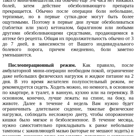
такого мини-вмешательства обычно еще 3-4 часа нет никаких
болей, затем действие обезболивающего препарата
прекращается. Обычно после операции боли небольшие,
терпимые, но в первые сутки-двое могут быть более
ощутимыми. Поэтому в первые дни лучше обезболиваться
(таблетки или укол) кетоналом, баралгином или любыми
другими обезболивающими средствами, продающимися в
аптеке без рецепта. Общая их продолжительность обычно от 3
до 7 дней, в зависимости от Вашего индивидуального
болевого порога, причем ежедневно, боли заметно
уменьшаются.
Послеоперационный режим.
Как правило, после
амбулаторной мини-операции необходим покой, ограничение
даже небольших физических нагрузок и жидкое питание на 2
дня. В это время желателен полупостельный режим, не
рекомендуется сидеть. Ходить можно, но немного, в основном
по квартире, в туалет, в ванную, кухню или на перевязку. В
основном, конечно, лучше лежать: на спине, на боку, на
животе. Далее в течение 4 недель Вам нужно будет
ограничивать длительное сидение, тяжелые физические
нагрузки, соблюдать несложную диету, чтобы опорожнение
кишки было мягкое и безболезненное. В течение месяца,
нужно самостоятельно прикладывать к ранке небольшие
тампоны с заживляющей мазью (которые не мешают ходить) и