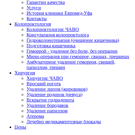
Гарантии качества
Услуги
История клиники Евромед-Уфа
Контакты
Колопроктология
Колопроктология: ЧАВО
Консультация колопроктолога
Гидроколонотерапия (очищение кишечника)
Подготовка кишечника
Геморрой - удаление без боли, без операции
Мини-операция при геморрое, свищах, трещинах
Амбулаторное удаление геморроя, свищей,
папиллом, трещин
Хирургия
Хирургия: ЧАВО
Вросший ноготь
Удаление липом (жировиков)
Удаление родинок (невуса)
Вскрытие гидраденита
Удаление бородавок
Удаление папиллом
Атерома
Лечебно медикаментозные блокады
Цены