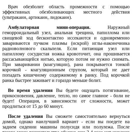
Врач обезболит область промежности с помощью
эффективных обезболивающих местного действия
(ультракаин, артикаин, лидокаин).
Амбулаторная мини-операция.
Наружный
геморроидальный узел, анальная трещина, папиллома или
свищевой ход бесконтактно иссекаются и одновременно
завариваются пучком плазмы (искрой) иглы-наконечника
радиоволнового скальпеля. Если питающая узел или
папиллому сосудистая ножка кровоточит, она прошивается
рассасывающейся нитью, которую потом не нужно снимать.
При заваривании (коагуляции), рана покрывается тонкой
корочкой - коагуляционным струпом, который не дает
попадать кишечному содержимому в ранку. Под корочкой
ранка быстрее заживает и гораздо меньше болит.
Во время удаления
Вы будете ощущать потягивание,
прикосновения, давление, тепло, но самое главное - боли не
будет! Операция, в зависимости от сложности, может
продлиться от 15 до 60 минут.
После удаления
Вы сможете самостоятельно вернуться
домой, однако наилучший вариант - если вы поедете на
заднем сидении машины полусидя или полулежа. После