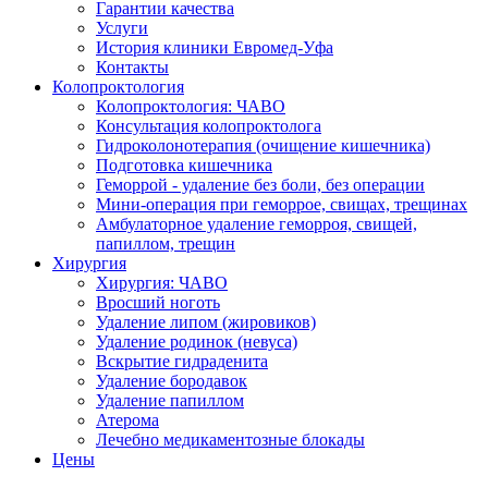
Гарантии качества
Услуги
История клиники Евромед-Уфа
Контакты
Колопроктология
Колопроктология: ЧАВО
Консультация колопроктолога
Гидроколонотерапия (очищение кишечника)
Подготовка кишечника
Геморрой - удаление без боли, без операции
Мини-операция при геморрое, свищах, трещинах
Амбулаторное удаление геморроя, свищей,
папиллом, трещин
Хирургия
Хирургия: ЧАВО
Вросший ноготь
Удаление липом (жировиков)
Удаление родинок (невуса)
Вскрытие гидраденита
Удаление бородавок
Удаление папиллом
Атерома
Лечебно медикаментозные блокады
Цены