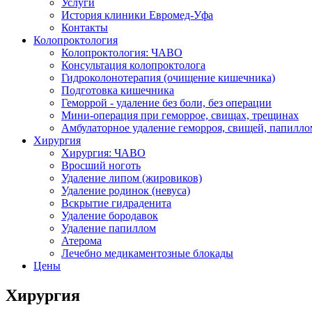
Услуги
История клиники Евромед-Уфа
Контакты
Колопроктология
Колопроктология: ЧАВО
Консультация колопроктолога
Гидроколонотерапия (очищение кишечника)
Подготовка кишечника
Геморрой - удаление без боли, без операции
Мини-операция при геморрое, свищах, трещинах
Амбулаторное удаление геморроя, свищей, папилло
Хирургия
Хирургия: ЧАВО
Вросший ноготь
Удаление липом (жировиков)
Удаление родинок (невуса)
Вскрытие гидраденита
Удаление бородавок
Удаление папиллом
Атерома
Лечебно медикаментозные блокады
Цены
Хирургия