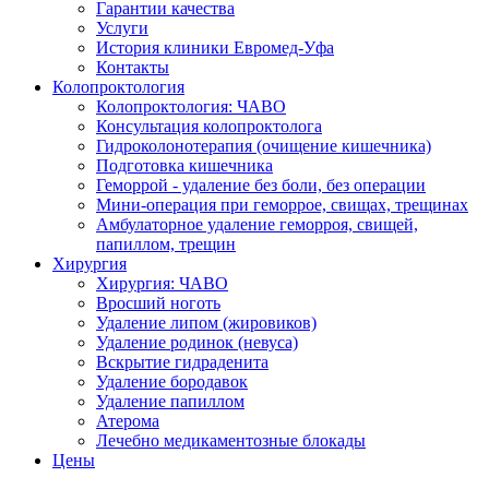
Гарантии качества
Услуги
История клиники Евромед-Уфа
Контакты
Колопроктология
Колопроктология: ЧАВО
Консультация колопроктолога
Гидроколонотерапия (очищение кишечника)
Подготовка кишечника
Геморрой - удаление без боли, без операции
Мини-операция при геморрое, свищах, трещинах
Амбулаторное удаление геморроя, свищей,
папиллом, трещин
Хирургия
Хирургия: ЧАВО
Вросший ноготь
Удаление липом (жировиков)
Удаление родинок (невуса)
Вскрытие гидраденита
Удаление бородавок
Удаление папиллом
Атерома
Лечебно медикаментозные блокады
Цены