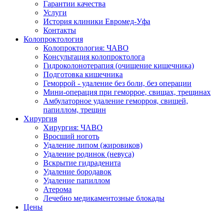
Гарантии качества
Услуги
История клиники Евромед-Уфа
Контакты
Колопроктология
Колопроктология: ЧАВО
Консультация колопроктолога
Гидроколонотерапия (очищение кишечника)
Подготовка кишечника
Геморрой - удаление без боли, без операции
Мини-операция при геморрое, свищах, трещинах
Амбулаторное удаление геморроя, свищей,
папиллом, трещин
Хирургия
Хирургия: ЧАВО
Вросший ноготь
Удаление липом (жировиков)
Удаление родинок (невуса)
Вскрытие гидраденита
Удаление бородавок
Удаление папиллом
Атерома
Лечебно медикаментозные блокады
Цены