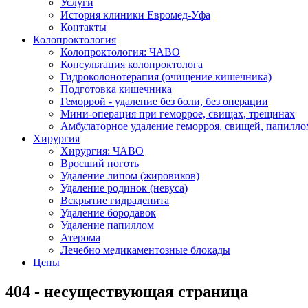
Услуги
История клиники Евромед-Уфа
Контакты
Колопроктология
Колопроктология: ЧАВО
Консультация колопроктолога
Гидроколонотерапия (очищение кишечника)
Подготовка кишечника
Геморрой - удаление без боли, без операции
Мини-операция при геморрое, свищах, трещинах
Амбулаторное удаление геморроя, свищей, папилло
Хирургия
Хирургия: ЧАВО
Вросший ноготь
Удаление липом (жировиков)
Удаление родинок (невуса)
Вскрытие гидраденита
Удаление бородавок
Удаление папиллом
Атерома
Лечебно медикаментозные блокады
Цены
404 - несуществующая страница