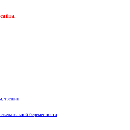
сайта.
м, трещин
нежелательной беременности