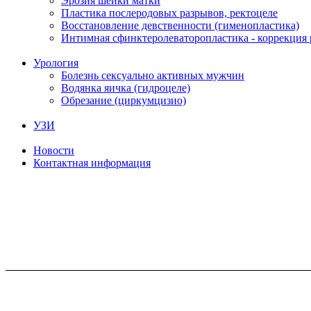
Эрозия шейки матки
Пластика послеродовых разрывов, ректоцеле
Восстановление девственности (гименопластика)
Интимная сфинктеролеваторопластика - коррекция
Урология
Болезнь сексуально активных мужчин
Водянка яичка (гидроцеле)
Обрезание (циркумцизио)
УЗИ
Новости
Контактная информация