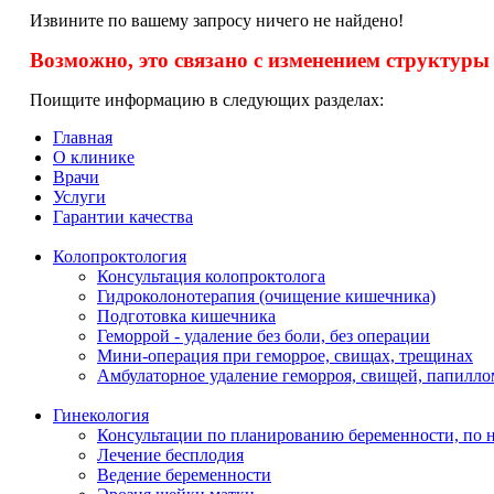
Извините по вашему запросу ничего не найдено!
Возможно, это связано с изменением структуры 
Поищите информацию в следующих разделах:
Главная
О клинике
Врачи
Услуги
Гарантии качества
Колопроктология
Консультация колопроктолога
Гидроколонотерапия (очищение кишечника)
Подготовка кишечника
Геморрой - удаление без боли, без операции
Мини-операция при геморрое, свищах, трещинах
Амбулаторное удаление геморроя, свищей, папилло
Гинекология
Консультации по планированию беременности, по 
Лечение бесплодия
Ведение беременности